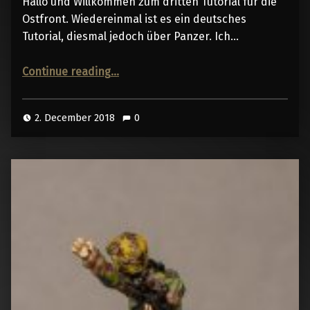
Hallo und Willkommen zum dritten Tutorial für die
Ostfront. Wiedereinmal ist es ein deutsches
Tutorial, diesmal jedoch über Panzer. Ich…
“Painting Panzergrau – No Airbrush, No enamel colors”
Continue reading
…
2. December 2018
0