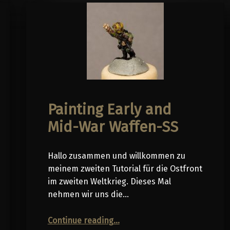
Painting Early and
Mid-War Waffen-SS
Hallo zusammen und willkommen zu
meinem zweiten Tutorial für die Ostfront
im zweiten Weltkrieg. Dieses Mal
nehmen wir uns die…
“Painting Early and Mid-War Waffen-SS”
Continue reading
…