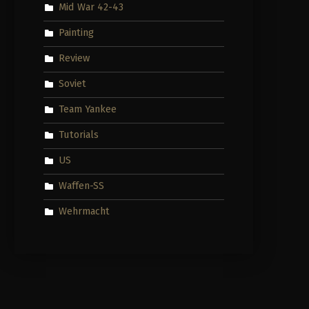
Mid War 42-43
Painting
Review
Soviet
Team Yankee
Tutorials
US
Waffen-SS
Wehrmacht