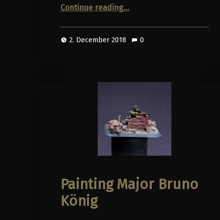
“Painting Panzergrau – No Airbrush, No enamel colors”
Continue reading
…
2. December 2018
0
Painting Major Bruno
König