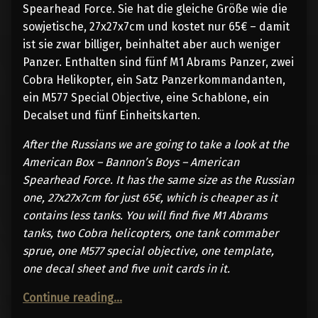
Spearhead Force. Sie hat die gleiche Größe wie die
sowjetische, 27x27x7cm und kostet nur 65€ – damit
ist sie zwar billiger, beinhaltet aber auch weniger
Panzer. Enthalten sind fünf M1 Abrams Panzer, zwei
Cobra Helikopter, ein Satz Panzerkommandanten,
ein M577 Special Objective, eine Schablone, ein
Decalset und fünf Einheitskarten.
After the Russians we are going to take a look at the
American Box – Bannon’s Boys – American
Spearhead Force. It has the same size as the Russian
one, 27x27x7cm for just 65€, which is cheaper as it
contains less tanks. You will find five M1 Abrams
tanks, two Cobra helicopters, one tank commaber
sprue, one M577 special objective, one template,
one decal sheet and five unit cards in it.
“unboxing bannon’s boys”
Continue reading
…