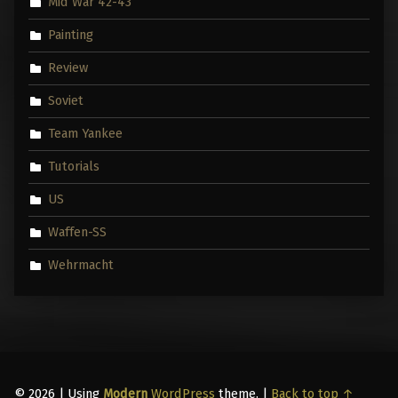
Mid War 42-43
Painting
Review
Soviet
Team Yankee
Tutorials
US
Waffen-SS
Wehrmacht
© 2026
|
Using
Modern
WordPress
theme.
|
Back to top ↑