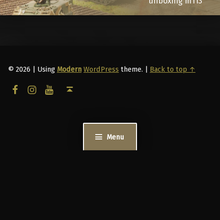
unboxing m113
© 2026
|
Using
Modern
WordPress
theme.
|
Back to top ↑
facebook
instagram
youtube
Back to top ↑
Menu