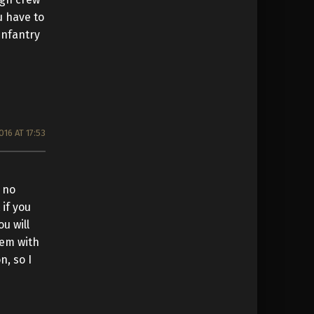
u have to
 infantry
016 AT 17:53
 no
if you
u will
lem with
n, so I