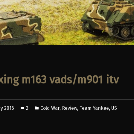
ing m163 vads/m901 itv
ry 2016
2
Cold War
,
Review
,
Team Yankee
,
US