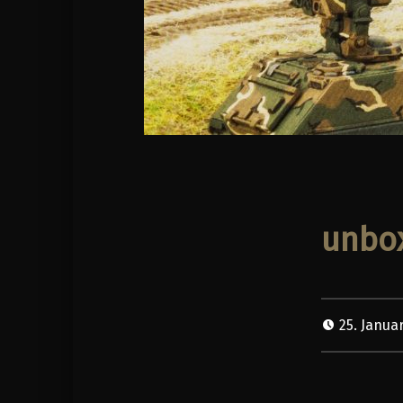
unbox
25. Janua