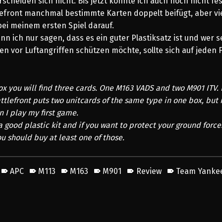
scheiden sich nicht. Bis jetzt konnte ich auch noch nicht fes
efront manchmal bestimmte Karten doppelt beifügt, aber vie
ei meinem ersten Spiel darauf.
nn ich nur sagen, dass es ein guter Plastiksatz ist und wer s
 vor Luftangriffen schützen möchte, sollte sich auf jeden Fa
ox you will find three cards. One M163 VADS and two M901 ITV. I
tlefront puts two unitcards of the same type in one box, but 
n I play my first game.
s a good plastic kit and if you want to protect your ground forc
ou should buy at least one of those.
APC
M113
M163
M901
Review
Team Yanke