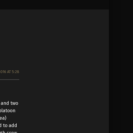
016 AT 5:28
 and two
platoon
ea)
d to add
ugh crew