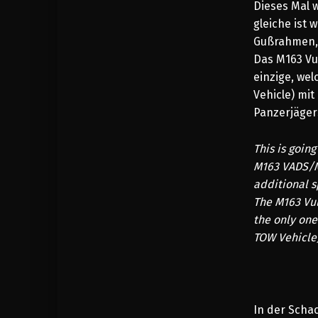
Dieses Mal 
gleiche ist 
Gußrahmen, 
Das M163 Vu
einzige, we
Vehicle)
mit 
Panzerjäger
This is goin
M163 VADS/M9
additional s
The M163 Vul
the only one
TOW Vehicle)
In der Scha