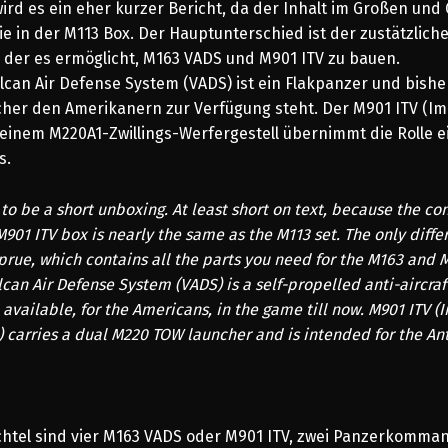
wird es ein eher kurzer Bericht, da der Inhalt im Großen und
wie in der M113 Box. Der Hauptunterschied ist der zustätzlich
der es ermöglicht, M163 VADS und M901 ITV zu bauen.
lcan Air Defense System (VADS) ist ein Flakpanzer und bishe
lcher den Amerikanern zur Verfügung steht. Der
M901 ITV (I
einem M220A1-Zwillings-Werfergestell übernimmt die Rolle e
s.
g to be a short unboxing. At least short on text, because the co
01 ITV box is nearly the same as the M113 set. The only differ
prue, which contains all the parts you need for the M163 and 
can Air Defense System (VADS) is a self-propelled anti-aircra
 available, for the Americans, in the game till now.
M901 ITV (
 carries a dual M220 TOW launcher and is intended for the Ant
chtel sind vier M163 VADS oder M901 ITV, zwei Panzerkomm