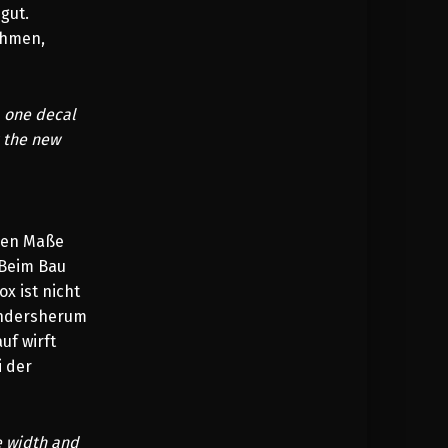
 gut.
ahmen,
, one decal
t the new
chen Maße
 Beim Bau
x ist nicht
andersherum
uf wirft
i der
e width and