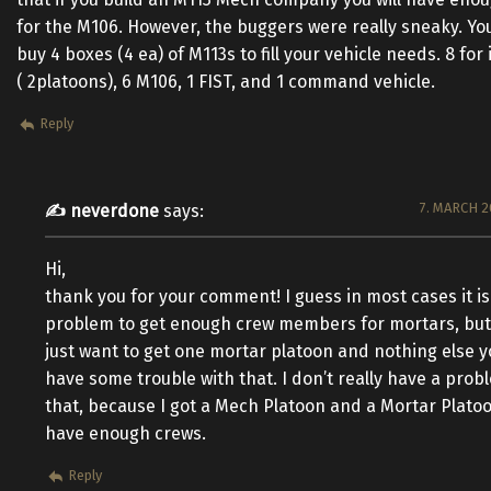
for the M106. However, the buggers were really sneaky. Yo
buy 4 boxes (4 ea) of M113s to fill your vehicle needs. 8 for
( 2platoons), 6 M106, 1 FIST, and 1 command vehicle.
Reply
7. MARCH 2
neverdone
says:
Hi,
thank you for your comment! I guess in most cases it is
problem to get enough crew members for mortars, but 
just want to get one mortar platoon and nothing else yo
have some trouble with that. I don’t really have a prob
that, because I got a Mech Platoon and a Mortar Platoo
have enough crews.
Reply