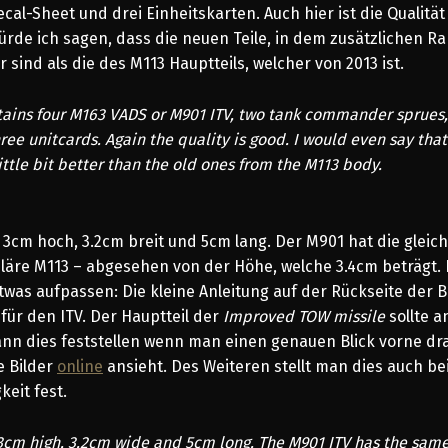
ecal-Sheet und drei Einheitskarten. Auch hier ist die Qualität
ürde ich sagen, dass die neuen Teile, in dem zusätzlichen R
 sind als die des M113 Hauptteils, welcher von 2013 ist.
tains four M163 VADS or M901 ITV, two tank commander sprues
ree unitcards. Again the quality is good. I would even say tha
little bit better than the old ones from the M113 body.
t 3cm hoch, 3.2cm breit und 5cm lang. Der M901 hat die glei
uläre M113 – abgesehen von der Höhe, welche 3.4cm beträgt.
as aufpassen: Die kleine Anleitung auf der Rückseite der Bo
 für den ITV. Der Hauptteil der
Improved TOW missile
sollte 
ann dies feststellen wenn man einen genauen Blick vorne dra
e Bilder
online
ansieht. Des Weiteren stellt man dies auch be
eit fest.
3cm high, 3.2cm wide and 5cm long. The M901 ITV has the sam