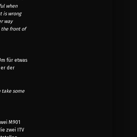
eful when
t is wrong
er way
the front of
Um für etwas
er der
n take some
zwei M901
ie zwei ITV