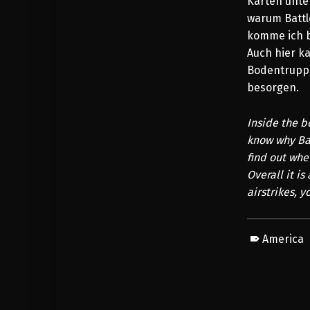
Karten unter
warum Battl
komme ich b
Auch hier ka
Bodentruppen
besorgen.
Inside the b
know why Bat
find out whe
Overall it i
airstrikes, y
America
Skip back to main navigation