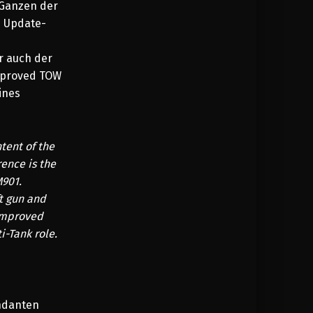
 Ganzen der
e Update-
r auch der
mproved TOW
ines
ntent of the
ence is the
M901.
ft gun and
Improved
i-Tank role.
andanten