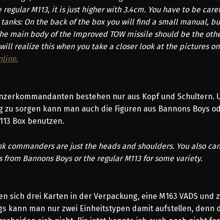
e regular M113, it is just higher with 3.4cm. You have to be car
 tanks: On the back of the box you will find a small manual, bu
 The main body of the Improved TOW missile should be the oth
ill realize this when you take a closer look at the pictures on 
nline.
nzerkommandanten bestehen nur aus Kopf und Schultern. 
 zu sorgen kann man auch die Figuren aus Bannons Boys od
113 Box benutzen.
nk commanders are just the heads and shoulders. You also ca
from Bannons Boys or the regular M113 for some variety.
en sich drei Karten in der Verpackung, eine M163 VADS und 
ngs kann man nur zwei Einheitstypen damit aufstellen, denn d