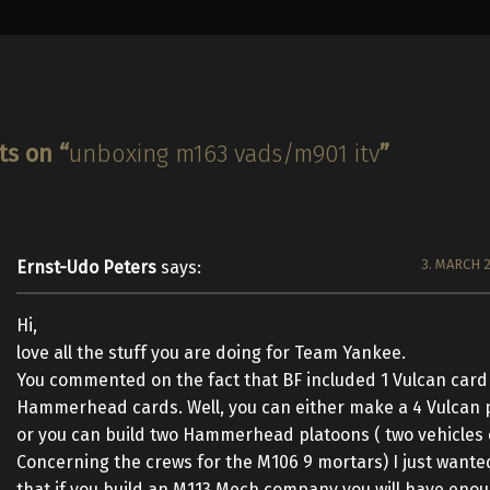
ts on “
unboxing m163 vads/m901 itv
”
3. MARCH 2
Ernst-Udo Peters
says:
Hi,
love all the stuff you are doing for Team Yankee.
You commented on the fact that BF included 1 Vulcan card
Hammerhead cards. Well, you can either make a 4 Vulcan 
or you can build two Hammerhead platoons ( two vehicles 
Concerning the crews for the M106 9 mortars) I just wante
that if you build an M113 Mech company you will have eno