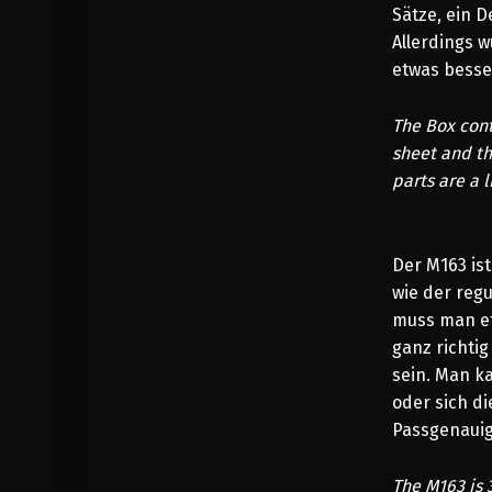
Sätze, ein D
Allerdings w
etwas besser
The Box con
sheet and th
parts are a 
Der M163 is
wie der reg
muss man etw
ganz richtig
sein. Man k
oder sich di
Passgenauigk
The M163 is 