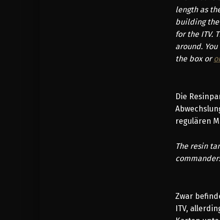
length as th
building the
for the ITV.
around. You w
the box or
o
Die Resinpa
Abwechslung
regulären M
The resin ta
commanders 
Zwar befind
ITV, allerdi