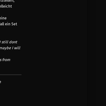
tstellen,
lleicht
eine
ll ein Set
 still dont
maybe I will
es from
e